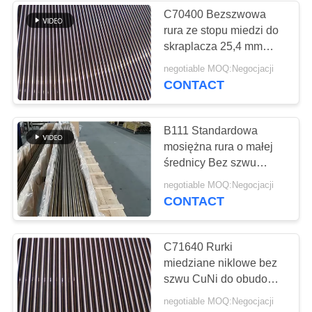
C70400 Bezszwowa
rura ze stopu miedzi do
skraplacza 25,4 mm
ASTM B111 Standard
negotiable MOQ:Negocjacji
CONTACT
B111 Standardowa
mosiężna rura o małej
średnicy Bez szwu
mosiężna rura ze stopu
negotiable MOQ:Negocjacji
C61400
CONTACT
C71640 Rurki
miedziane niklowe bez
szwu CuNi do obudowy
wymiennika ciepła
negotiable MOQ:Negocjacji