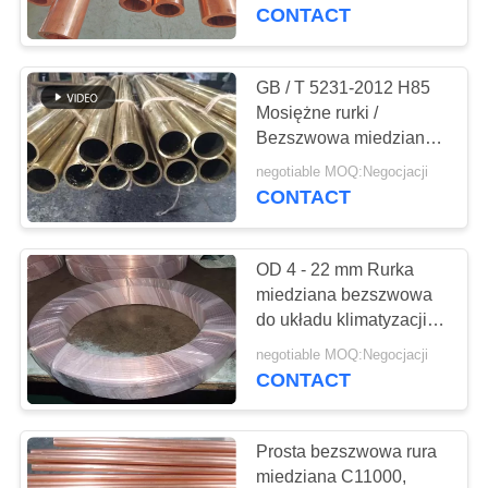
KONTROLA
CONTACT
JAKOŚCI
GB / T 5231-2012 H85
SKONTAKTUJ
Mosiężne rurki /
Bezszwowa miedziana
SIĘ
rurka do skraplacza o
negotiable MOQ:Negocjacji
Z
średnicy zewnętrznej
CONTACT
19,5 cm
NAMI
OD 4 - 22 mm Rurka
AKTUALNOŚCI
miedziana bezszwowa
do układu klimatyzacji i
chłodnictwa Rurka
PRZYPADKI
negotiable MOQ:Negocjacji
miedziana cewki
CONTACT
SITEMAP
Prosta bezszwowa rura
miedziana C11000,