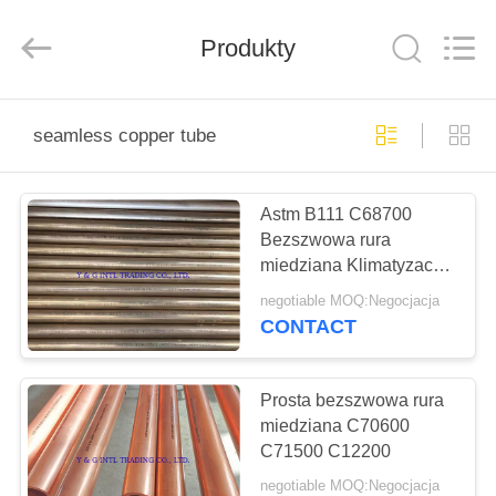
&
G
International
Produkty
Trading
Company
Limited.
All
Rights
DOM
Reserved.
seamless copper tube
PRODUKTY
Astm B111 C68700
Bezszwowa rura
O
miedziana Klimatyzacja
NAS
Chłodnictwo
negotiable MOQ:Negocjacja
CONTACT
WYCIECZKA
PO
Prosta bezszwowa rura
miedziana C70600
FABRYCE
C71500 C12200
negotiable MOQ:Negocjacja