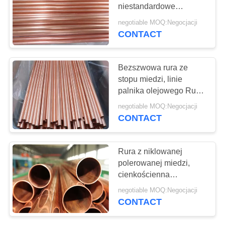
PRIVACY
niestandardowe
POLICY
obrotowe taśmy
negotiable MOQ:Negocjacji
miedziana okrągła rura
CONTACT
Bezszwowa rura ze
stopu miedzi, linie
palnika olejowego Rurki
mosiężne o małej
negotiable MOQ:Negocjacji
średnicy
CONTACT
Rura z niklowanej
polerowanej miedzi,
cienkościenna
niklowana rura
negotiable MOQ:Negocjacji
miedziana, C12200
CONTACT