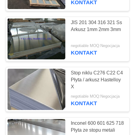
KONTAKT
21
Sprzęt wymiennika
JIS 201 304 316 321 Ss
Arkusz 1mm 2mm 3mm
ciepła
negotiable MOQ:Negocjacja
KONTAKT
Stop niklu C276 C22 C4
22
Płyta / arkusz Hastelloy
X
Rura stalowa
negotiable MOQ:Negocjacja
KONTAKT
Inconel 600 601 625 718
Płyta ze stopu metali