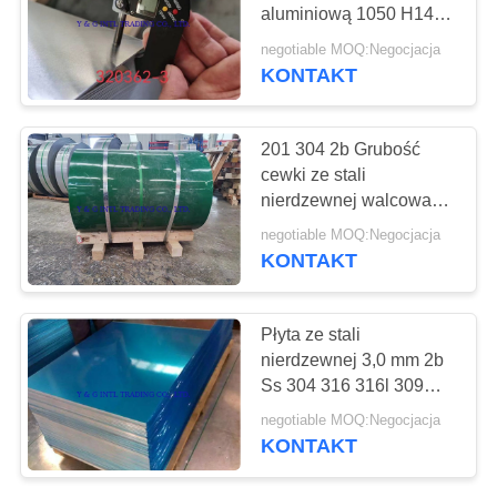
aluminiową 1050 H14
1060 H24 3003 5083
negotiable MOQ:Negocjacja
6061 T6
KONTAKT
69
Rur ze stopów niklu
201 304 2b Grubość
cewki ze stali
nierdzewnej walcowanej
na zimno 0,15 mm
negotiable MOQ:Negocjacja
KONTAKT
26
Płyta ze stali
Pusta rura
nierdzewnej 3,0 mm 2b
Ss 304 316 316l 309
aluminiowa
310 310s
negotiable MOQ:Negocjacja
KONTAKT