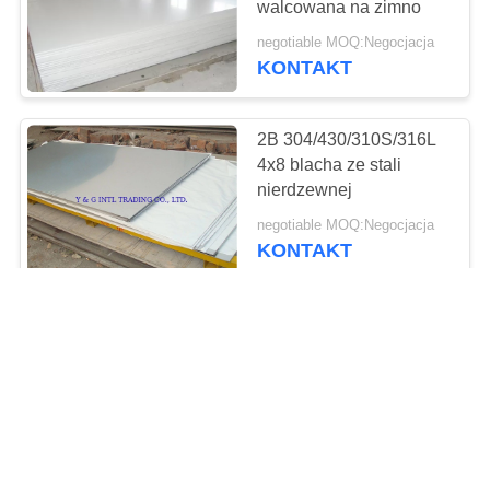
walcowana na zimno
68
negotiable MOQ:Negocjacja
Płyta ze stopu
KONTAKT
metali
2B 304/430/310S/316L
4x8 blacha ze stali
nierdzewnej
negotiable MOQ:Negocjacja
KONTAKT
109
Złączki i kołnierze
0.6mm 410l
Wykończenie lustrzane
Płyta ze stali
nierdzewnej JIS
negotiable MOQ:Negocjacja
KONTAKT
22