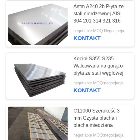
Astm A240 2b Płyta ze
stali nierdzewnej AISI
84
304 201 314 321 316
negotiable MOQ:Negocjacja
Finned Tube
KONTAKT
Kocioł S355 S235
Walcowana na gorąco
płyta ze stali węglowej
39
negotiable MOQ:negocjacja
KONTAKT
U gięcia rur
C11000 Szerokość 3
mm Czysta blacha i
blacha miedziana
negotiable MOQ:negocjacja