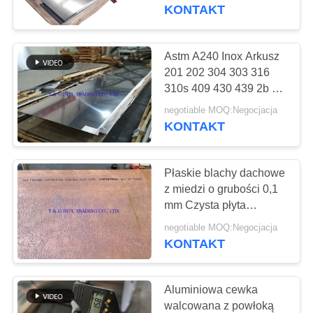
KONTROLA
KONTAKT
JAKOŚCI
Astm A240 Inox Arkusz
51
SKONTAKTUJ
201 202 304 303 316
Rurka ze stopu
310s 409 430 439 2b Ba
SIĘ
Nr 4 Wykończenie
tytanu
negotiable MOQ:Negocjacja
Z
KONTAKT
NAMI
Płaskie blachy dachowe
AKTUALNOŚCI
z miedzi o grubości 0,1
mm Czysta płyta
80
miedziana C10100
PRZYPADKI
negotiable MOQ:Negocjacja
Rura ze stopu
C11000 do ściany
KONTAKT
osłonowej
miedzi
Aluminiowa cewka
walcowana z powłoką