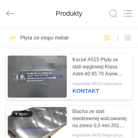
stali
węglowej
dostawca.
Produkty
Copyright
©
2018
-
2025
DOM
97
carbonsteel-
tube.com.
Płyta ze stopu metali
All
Rura ze stali
Rights
Reserved.
PRODUKTY
węglowej
Kocioł A515 Płyta ze
stali węglowej Klasa
O
Astm 60 65 70 Asme
NAS
Sa515 Gr 415 450 485
negotiable MOQ:negocjacja
KONTAKT
96
WYCIECZKA
Rury ze stali
PO
Blacha ze stali
nierdzewnej walcowanej
FABRYCE
nierdzewnej
na zimno 0,3 mm 201
304 316 316l 409
negotiable MOQ:Negocjacja