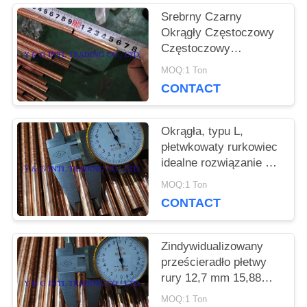
PRZYPADKI
Srebrny Czarny
Okrągły Częstoczowy
Częstoczowy
SITEMAP
Częstoczowy Miedź
MOQ:1 Ton
Goła Goła Rurka Rurka
CONTACT
Płetwowa
PRIVACY
Okrągła, typu L,
POLICY
płetwkowaty rurkowiec
idealne rozwiązanie dla
przenoszenia ciepła
MOQ:1 Ton
CONTACT
Zindywidualizowany
prześcieradło płetwy
rury 12,7 mm 15,88
mm
MOQ:1 Ton