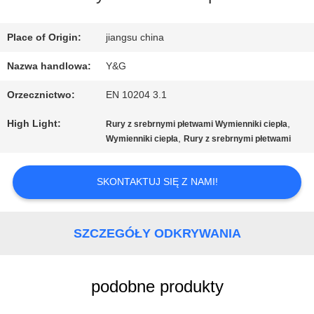
FABRYCE
Place of Origin:
jiangsu china
KONTROLA
Nazwa handlowa:
Y&G
JAKOŚCI
Orzecznictwo:
EN 10204 3.1
High Light:
,
Rury z srebrnymi płetwami Wymienniki ciepła
SKONTAKTUJ
,
Wymienniki ciepła
Rury z srebrnymi płetwami
SIĘ
SKONTAKTUJ SIĘ Z NAMI!
Z
NAMI
SZCZEGÓŁY ODKRYWANIA
AKTUALNOŚCI
podobne produkty