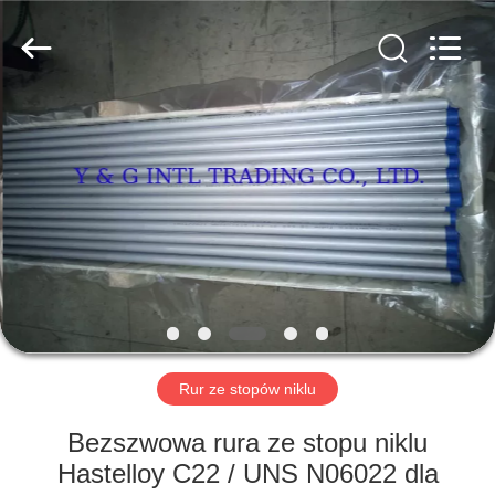
&
G
International
Trading
Company
Limited.
All
Rights
DOM
Reserved.
PRODUKTY
O
NAS
WYCIECZKA
PO
Rur ze stopów niklu
FABRYCE
Bezszwowa rura ze stopu niklu
Hastelloy C22 / UNS N06022 dla