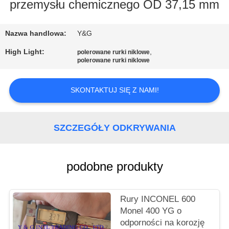
KONTROLA
przemysłu chemicznego OD 37,15 mm
JAKOŚCI
Nazwa handlowa:
Y&G
SKONTAKTUJ
High Light:
,
polerowane rurki niklowe
polerowane rurki niklowe
SIĘ
Z
SKONTAKTUJ SIĘ Z NAMI!
NAMI
SZCZEGÓŁY ODKRYWANIA
AKTUALNOŚCI
podobne produkty
PRZYPADKI
SITEMAP
Rury INCONEL 600
Monel 400 YG o
odporności na korozję