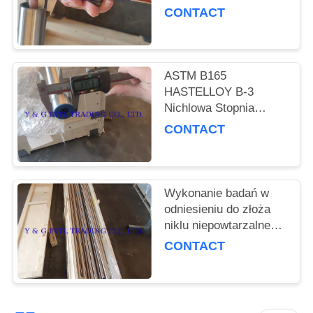
PRIVACY
CONTACT
POLICY
ASTM B165
HASTELLOY B-3
Nichlowa Stopnia
Bezszwowa Rurka
CONTACT
100% Prąd Węglowy
Wykonanie badań w
odniesieniu do złoża
niklu niepowtarzalnego
/ rury HASTELLOY B-3
CONTACT
ET