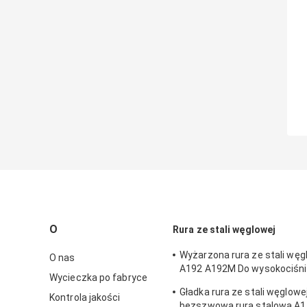
O
Rura ze stali węglowej
Wyżarzona rura ze stali wę
O nas
A192 A192M Do wysokociśnie
Wycieczka po fabryce
kotła
Gładka rura ze stali węglowej
Kontrola jakości
bezszwowa rura stalowa A1