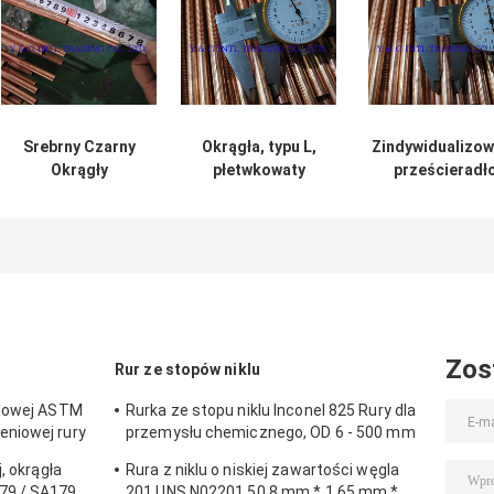
Srebrny Czarny
Okrągła, typu L,
Zindywidualizo
Okrągły
płetwkowaty
prześcieradł
Częstoczowy
rurkowiec idealne
płetwy rury 12,
Częstoczowy
rozwiązanie dla
15,88 mm
Częstoczowy
przenoszenia
Miedź Goła Goła
ciepła
Rurka Rurka
Płetwowa
Zos
Rur ze stopów niklu
glowej ASTM
Rurka ze stopu niklu Inconel 825 Rury dla
niowej rury
przemysłu chemicznego, OD 6 - 500 mm
lub niestandardowe
, okrągła
Rura z niklu o niskiej zawartości węgla
79 / SA179
201 UNS N02201 50,8 mm * 1,65 mm *