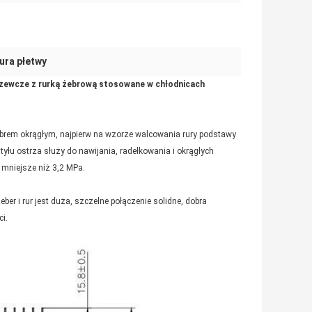
ura płetwy
rzewcze z rurką żebrową stosowane w chłodnicach
ebrem okrągłym, najpierw na wzorze walcowania rury podstawy
yłu ostrza służy do nawijania, radełkowania i okrągłych
 mniejsze niż 3,2 MPa.
er i rur jest duża, szczelne połączenie solidne, dobra
i.