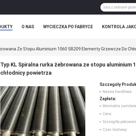
DUKTY
O NAS
WYCIECZKA PO FABRYCE
KONTROLA JAK
ebrowana Ze Stopu Aluminium 1060 SB209 Elementy Grzewcze Do Chło
Typ KL Spiralna rurka żebrowana ze stopu aluminium
chłodnicy powietrza
Szczegóły Produk
Nazwa handlowa:
Zapłata:
Minimalne zamówie
Cena:
Szczegóły pakowani
Czas dostawy: