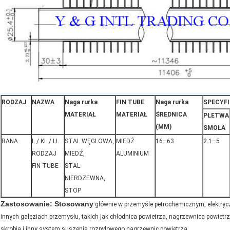
RODZAJ
NAZWA
Naga rurka
FIN TUBE
Naga rurka
SPECYFI
MATERIAŁ
MATERIAŁ
ŚREDNICA
PŁETWA
(MM)
SMOŁA
RANA
L / KL / LL
STAL WĘGLOWA,
MIEDŹ
16–63
2.1–5
RODZAJ
MIEDŹ,
ALUMINIUM
FIN TUBE
STAL
NIERDZEWNA,
STOP
Zastosowanie: Stosowany
głównie w przemyśle petrochemicznym, elektryc
innych gałęziach przemysłu, takich jak chłodnica powietrza, nagrzewnica powietr
skrobia i inny system suszenia rozpyłowego nagrzewnic powietrza.