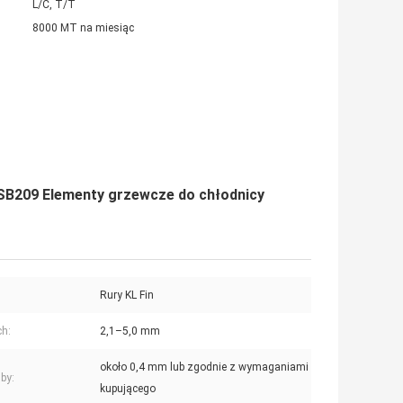
L/C, T/T
8000 MT na miesiąc
 SB209 Elementy grzewcze do chłodnicy
Rury KL Fin
ch:
2,1–5,0 mm
około 0,4 mm lub zgodnie z wymaganiami
uby:
kupującego