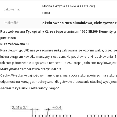
Mocna skrzynia ze sklejki ze stalową
pakowania:
ramą
ożebrowana rura aluminiowa
elektryczna r
Podkreślić:
,
Rura żebrowana Typ spiralny KL ze stopu aluminium 1060 SB209 Elementy g
powietrza
Rura żebrowana KL
Rura płetwy typu „KL” nazywa również rurkę żebrowaną ze wzorem walca, przed ż
lub na okrągłym kawałku maszyny z ostrzem. Na podstawie rurki radełkowania. Z t
tabletek jednocześnie. Najwyższa temperatura 250 stopni, ciśnienie użytkowe jest
Maksymalna temperatura pracy:
250 ° C.
Cechy:
Wysoka wydajność wymiany ciepła, mały opór styku, powierzchnia styku żeb
odporność na korozję atmosferyczną, długotrwałe stosowanie stabilnej wydajnośc
Jeden z rysunku referencyjnego: