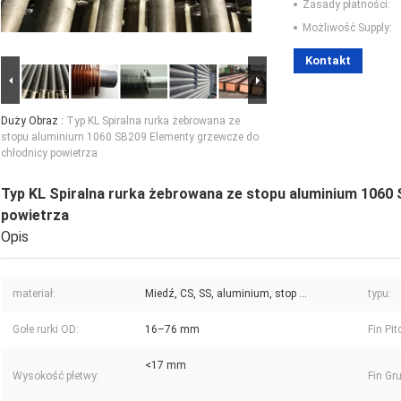
Zasady płatności:
Możliwość Supply:
Kontakt
Duży Obraz :
Typ KL Spiralna rurka żebrowana ze
stopu aluminium 1060 SB209 Elementy grzewcze do
chłodnicy powietrza
Typ KL Spiralna rurka żebrowana ze stopu aluminium 1060
powietrza
Opis
materiał:
Miedź, CS, SS, aluminium, stop ...
typu:
Gołe rurki OD:
16–76 mm
Fin Pit
<17 mm
Wysokość płetwy:
Fin Gr