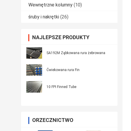
Wewnętrzne kolumny
(10)
śruby i nakrętki
(26)
NAJLEPSZE PRODUKTY
SA192M Ząbkowana rura żebrowana
Ćwiekowana rura Fin
10 FPI Finned Tube
ORZECZNICTWO