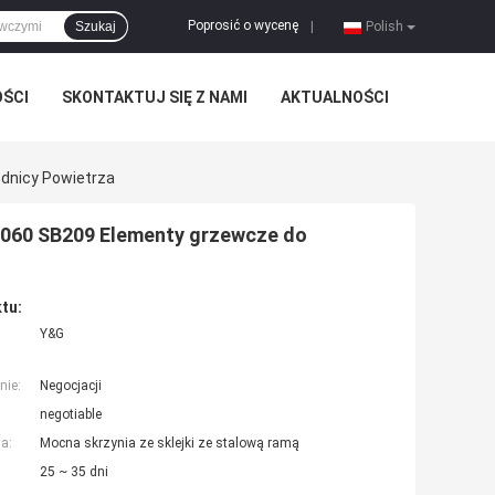
Poprosić o wycenę
Szukaj
|
Polish
OŚCI
SKONTAKTUJ SIĘ Z NAMI
AKTUALNOŚCI
dnicy Powietrza
 1060 SB209 Elementy grzewcze do
tu:
Y&G
nie:
Negocjacji
negotiable
a:
Mocna skrzynia ze sklejki ze stalową ramą
25 ~ 35 dni