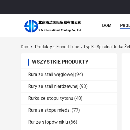
DOM
PRO
PRZYPADKI
Dom
Produkty
Finned Tube
Typ KL Spiralna Rurka Ż
WSZYSTKIE PRODUKTY
Rura ze stali węglowej
(94)
Rury ze stali nierdzewnej
(93)
Rurka ze stopu tytanu
(48)
Rura ze stopu miedzi
(77)
Rur ze stopów niklu
(66)