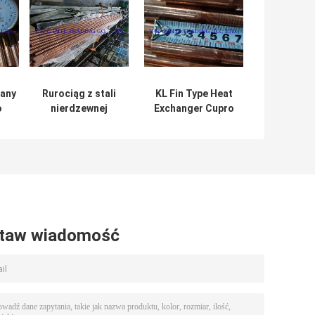
wany
Rurociąg z stali
KL Fin Type Heat
o
nierdzewnej
Exchanger Cupro
7 mm
zwiększony
Nickel Fined Tube
wydajność
In Silver With Bare
wymiany ciepła
Tube Copper
okrągłe płetwo
Nickel Alloy (Płyn
miedzianikowej i
niklu)
taw wiadomość