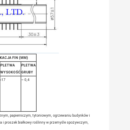
KACJA FIN (MM)
PŁETWA
PŁETWA
WYSOKOŚĆ
GRUBY
‹17
~ 0,4
znym, papierniczym, tytoniowym, ogrzewaniu budynków i
za i proszek białkowy roślinny w przemyśle spożywczym,